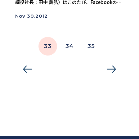
締役社長：田中 義弘）はこのたび、Facebookのチ
ェックインをもっと手軽に！もっと楽しく！投稿で
Nov 30.2012
きるiPhoneアプリ「CHECKuma(チェックマ)」を
11月28日Ap...
33
34
35