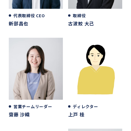
代表取締役 CEO
取締役
新部昌也
古波鮫 大己
営業チームリーダー
ディレクター
齋藤 沙織
上戸 桂