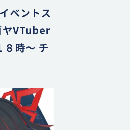
rイベントス
VTuber
１８時～ チ