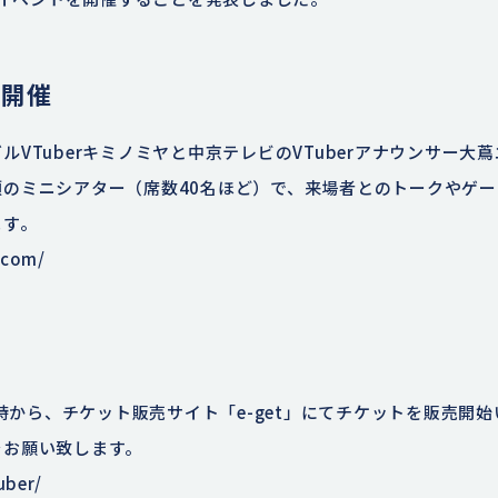
期開催
ルVTuberキミノミヤと中京テレビのVTuberアナウンサー大
のミニシアター（席数40名ほど）で、来場者とのトークやゲ
ます。
.com/
始
18時から、チケット販売サイト「e-get」にてチケットを販売開
をお願い致します。
uber/