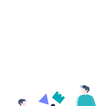
Opening
new doors
to collaboration.
O
p
e
n
i
n
g
O
p
e
n
i
n
g
n
e
w
d
o
o
r
s
社会の接点をデザインする。
n
e
w
d
o
o
r
s
t
o
c
o
l
l
a
b
o
r
a
t
i
o
n
.
t
o
c
o
l
l
a
b
o
r
a
t
i
o
n
.